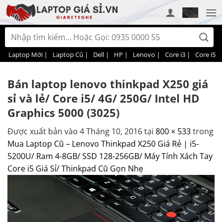
Bỏ
qua
nội
Tìm
dung
kiếm:
Laptop Mới |
Laptop Cũ |
Dell |
HP |
Lenovo |
Core i3 |
Core i5 |
Bán laptop lenovo thinkpad X250 giá
sỉ và lẻ/ Core i5/ 4G/ 250G/ Intel HD
Graphics 5000 (3025)
Được xuất bản vào
4 Tháng 10, 2016
tại
800 × 533
trong
Mua Laptop Cũ – Lenovo Thinkpad X250 Giá Rẻ | i5-
5200U/ Ram 4-8GB/ SSD 128-256GB/ Máy Tính Xách Tay
Core i5 Giá Sỉ/ Thinkpad Cũ Gọn Nhẹ