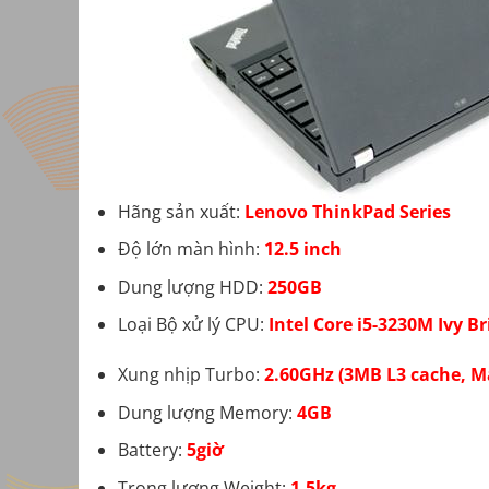
Hãng sản xuất:
Lenovo ThinkPad Series
Độ lớn màn hình:
12.5 inch
Dung lượng HDD:
250GB
Loại Bộ xử lý CPU:
Intel Core i5-3230M Ivy Br
Xung nhịp Turbo:
2.60GHz (3MB L3 cache, M
Dung lượng Memory:
4GB
Battery:
5giờ
Trọng lượng Weight:
1.5kg