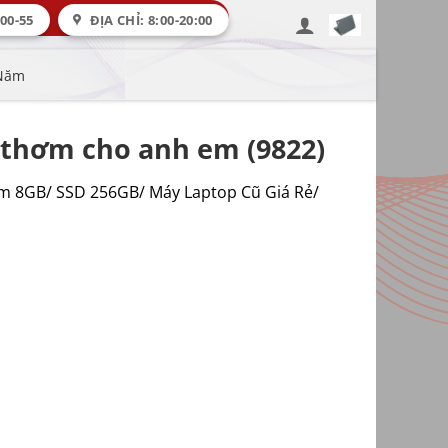
00-55
ĐỊA CHỈ: 8:00-20:00
 Năm
á thơm cho anh em (9822)
am 8GB/ SSD 256GB/ Máy Laptop Cũ Giá Rẻ/