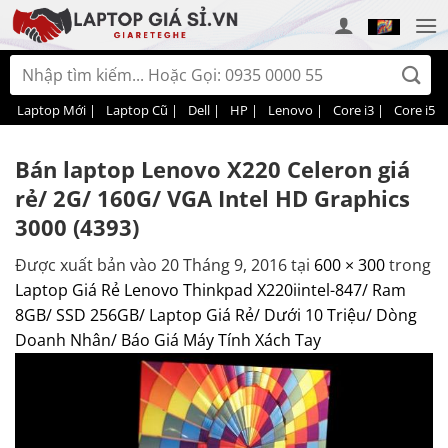
Bỏ
qua
nội
Tìm
dung
kiếm:
Laptop Mới |
Laptop Cũ |
Dell |
HP |
Lenovo |
Core i3 |
Core i5 |
Bán laptop Lenovo X220 Celeron giá
rẻ/ 2G/ 160G/ VGA Intel HD Graphics
3000 (4393)
Được xuất bản vào
20 Tháng 9, 2016
tại
600 × 300
trong
Laptop Giá Rẻ Lenovo Thinkpad X220iintel-847/ Ram
8GB/ SSD 256GB/ Laptop Giá Rẻ/ Dưới 10 Triệu/ Dòng
Doanh Nhân/ Báo Giá Máy Tính Xách Tay