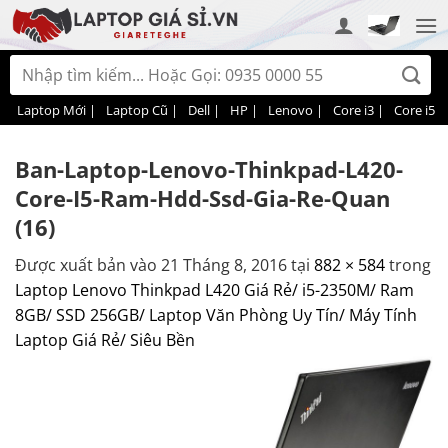
Bỏ
qua
nội
Tìm
dung
kiếm:
Laptop Mới |
Laptop Cũ |
Dell |
HP |
Lenovo |
Core i3 |
Core i5 |
Ban-Laptop-Lenovo-Thinkpad-L420-
Core-I5-Ram-Hdd-Ssd-Gia-Re-Quan
(16)
Được xuất bản vào
21 Tháng 8, 2016
tại
882 × 584
trong
Laptop Lenovo Thinkpad L420 Giá Rẻ/ i5-2350M/ Ram
8GB/ SSD 256GB/ Laptop Văn Phòng Uy Tín/ Máy Tính
Laptop Giá Rẻ/ Siêu Bền