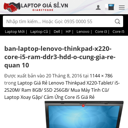
Bỏ
qua
nội
Tìm
dung
kiếm:
Laptop Mới |
Laptop Cũ |
Dell |
HP |
Lenovo |
Core i3 |
Core i5 |
ban-laptop-lenovo-thinkpad-x220-
core-i5-ram-ddr3-hdd-o-cung-gia-re-
quan 10
Được xuất bản vào
20 Tháng 8, 2016
tại
1144 × 786
trong
Laptop Giá Rẻ Lenovo Thinkpad X220-Tablet/ i5-
2520M/ Ram 8GB/ SSD 256GB/ Mua Máy Tính Cũ/
Laptop Xoay Gập/ Cảm Ứng Core i5 Giá Rẻ