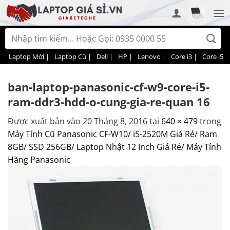
Bỏ
qua
nội
Tìm
dung
kiếm:
Laptop Mới |
Laptop Cũ |
Dell |
HP |
Lenovo |
Core i3 |
Core i5 |
ban-laptop-panasonic-cf-w9-core-i5-
ram-ddr3-hdd-o-cung-gia-re-quan 16
Được xuất bản vào
20 Tháng 8, 2016
tại
640 × 479
trong
Máy Tính Cũ Panasonic CF-W10/ i5-2520M Giá Rẻ/ Ram
8GB/ SSD 256GB/ Laptop Nhật 12 Inch Giá Rẻ/ Máy Tính
Hãng Panasonic