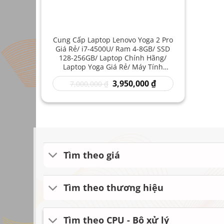
Cung Cấp Laptop Lenovo Yoga 2 Pro
Giá Rẻ/ i7-4500U/ Ram 4-8GB/ SSD
128-256GB/ Laptop Chính Hãng/
Laptop Yoga Giá Rẻ/ Máy Tính
Lenovo Xách Tay Cũ
Giá
Giá
3,950,000
₫
7,000,000
₫
gốc
hiện
là:
tại
7,000,000 ₫.
là:
3,950,000 ₫.
Tìm theo giá
Tìm theo thương hiệu
Tìm theo CPU - Bộ xử lý