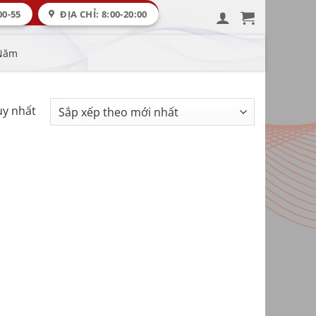
00-55
ĐỊA CHỈ: 8:00-20:00
 Năm
uy nhất