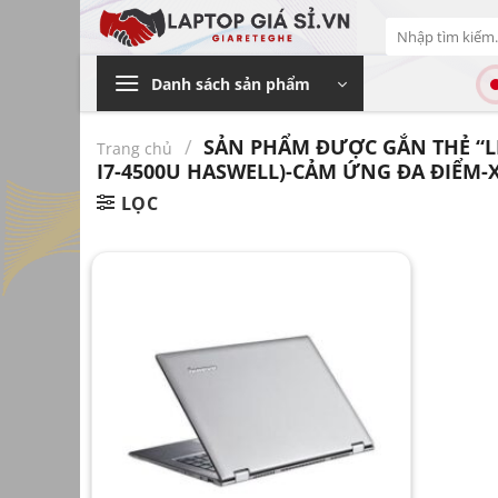
Bỏ
Tìm
qua
kiếm:
nội
Danh sách sản phẩm
dung
/
SẢN PHẨM ĐƯỢC GẮN THẺ “LE
Trang chủ
I7-4500U HASWELL)-CẢM ỨNG ĐA ĐIỂM-
LỌC