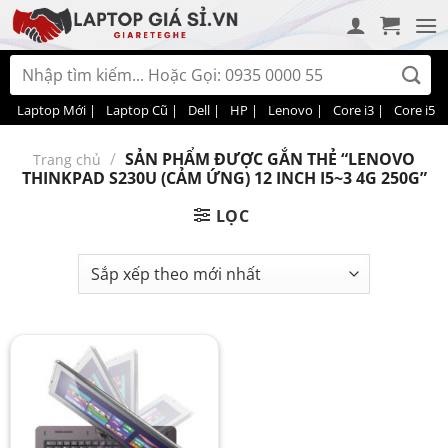
Bỏ
qua
nội
Tìm
dung
kiếm:
Laptop Mới |
Laptop Cũ |
Dell |
HP |
Lenovo |
Core i3 |
Core i5 |
/
SẢN PHẨM ĐƯỢC GẮN THẺ “LENOVO
Trang chủ
THINKPAD S230U (CẢM ỨNG) 12 INCH I5~3 4G 250G”
LỌC