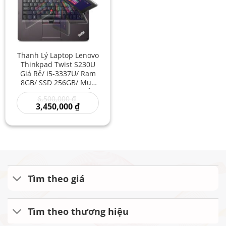
Thanh Lý Laptop Lenovo
Thinkpad Twist S230U
Giá Rẻ/ i5-3337U/ Ram
8GB/ SSD 256GB/ Mua
Lap Top/ Lenovo i5 Cảm
Giá
6,500,000
₫
Ứng/ Laptop Xoay Gập
gốc
Giá
3,450,000
₫
Giá Rẻ
là:
hiện
6,500,000 ₫.
tại
là:
3,450,000 ₫.
Tìm theo giá
Tìm theo thương hiệu