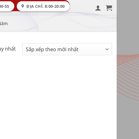
00-55
ĐỊA CHỈ: 8:00-20:00
 Năm
uy nhất