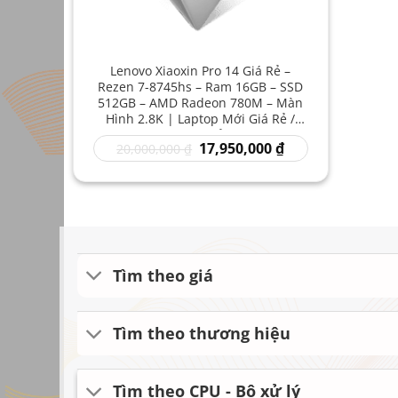
Lenovo Xiaoxin Pro 14 Giá Rẻ –
Rezen 7-8745hs – Ram 16GB – SSD
512GB – AMD Radeon 780M – Màn
Hình 2.8K | Laptop Mới Giá Rẻ /
Laptop Mới Mỏng Nhẹ
Giá
Giá
17,950,000
₫
20,000,000
₫
gốc
hiện
là:
tại
20,000,000 ₫.
là:
17,950,000 ₫.
Tìm theo giá
Tìm theo thương hiệu
Tìm theo CPU - Bộ xử lý