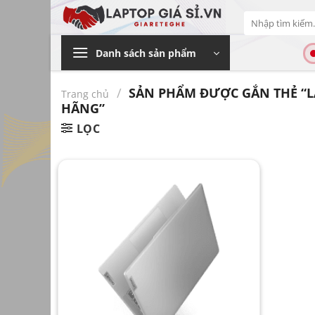
Bỏ
Tìm
qua
kiếm:
nội
Danh sách sản phẩm
dung
/
SẢN PHẨM ĐƯỢC GẮN THẺ “L
Trang chủ
HÃNG”
LỌC