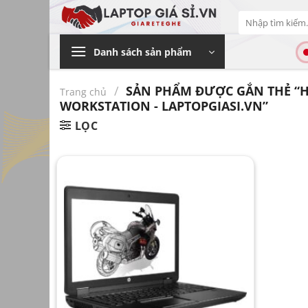
Bỏ
Tìm
qua
kiếm:
nội
Danh sách sản phẩm
dung
/
SẢN PHẨM ĐƯỢC GẮN THẺ “H
Trang chủ
WORKSTATION - LAPTOPGIASI.VN”
LỌC