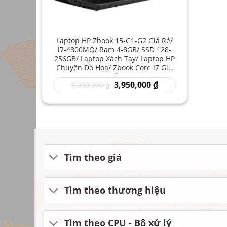
Laptop HP Zbook 15-G1-G2 Giá Rẻ/
i7-4800MQ/ Ram 4-8GB/ SSD 128-
256GB/ Laptop Xách Tay/ Laptop HP
Chuyên Đồ Họa/ Zbook Core i7 Giá
Rẻ
Giá
Giá
3,950,000
₫
7,000,000
₫
gốc
hiện
là:
tại
7,000,000 ₫.
là:
3,950,000 ₫.
Tìm theo giá
Tìm theo thương hiệu
Tìm theo CPU - Bộ xử lý