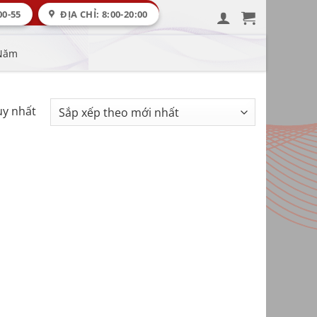
00-55
ĐỊA CHỈ: 8:00-20:00
 Năm
uy nhất