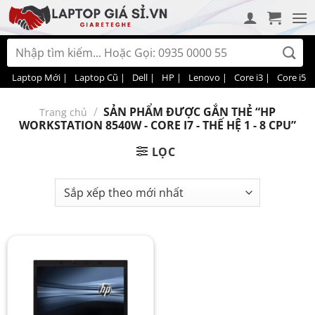
Bỏ
qua
nội
Tìm
dung
kiếm:
Laptop Mới |
Laptop Cũ |
Dell |
HP |
Lenovo |
Core i3 |
Core i5 |
/
SẢN PHẨM ĐƯỢC GẮN THẺ “HP
Trang chủ
WORKSTATION 8540W - CORE I7 - THẾ HỆ 1 - 8 CPU”
LỌC