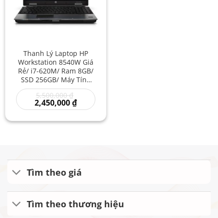
Thanh Lý Laptop HP
Workstation 8540W Giá
Rẻ/ i7-620M/ Ram 8GB/
SSD 256GB/ Máy Tính
Laptop HP Cũ/ Laptop
Giá
5,500,000
₫
Elitebook Giá Rẻ/ Máy
gốc
Giá
2,450,000
₫
Trạm Card Rời
là:
hiện
5,500,000 ₫.
tại
là:
2,450,000 ₫.
Tìm theo giá
Tìm theo thương hiệu