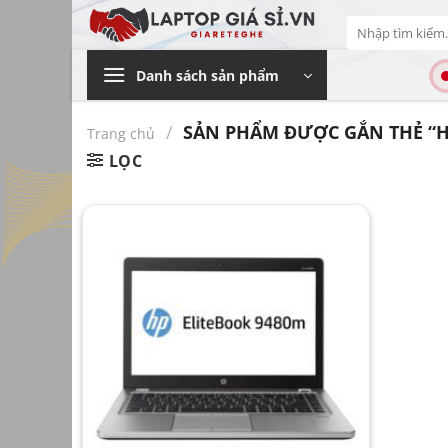
Bỏ
Tìm
qua
kiếm:
nội
Danh sách sản phẩm
dung
/
SẢN PHẨM ĐƯỢC GẮN THẺ “HP
Trang chủ
LỌC