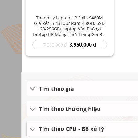
Thanh Lý Laptop HP Folio 9480M
Giá Rẻ/ i5-4310U/ Ram 4-8GB/ SSD
128-256GB/ Laptop Văn Phòng/
Laptop HP Mỏng Thời Trang Giá Rẻ/
Laptop Xách Tay Đáng Mua
Giá
Giá
3,950,000
₫
7,000,000
₫
gốc
hiện
là:
tại
7,000,000 ₫.
là:
3,950,000 ₫.
Tìm theo giá
Tìm theo thương hiệu
Tìm theo CPU - Bộ xử lý