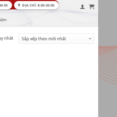
00-55
ĐỊA CHỈ: 8:00-20:00
 Năm
uy nhất