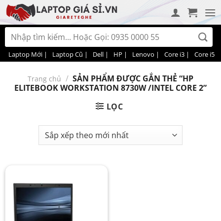
Bỏ
qua
nội
Tìm
dung
kiếm:
Laptop Mới |
Laptop Cũ |
Dell |
HP |
Lenovo |
Core i3 |
Core i5 |
/
SẢN PHẨM ĐƯỢC GẮN THẺ “HP
Trang chủ
ELITEBOOK WORKSTATION 8730W /INTEL CORE 2”
LỌC