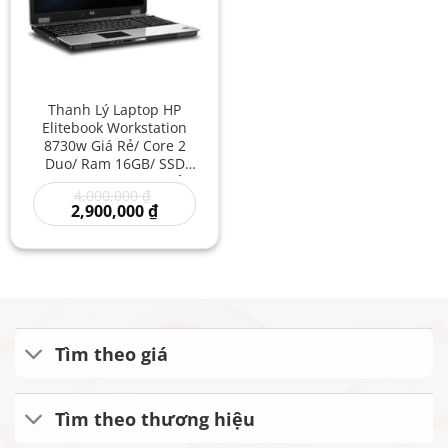
Thanh Lý Laptop HP
Elitebook Workstation
8730w Giá Rẻ/ Core 2
Duo/ Ram 16GB/ SSD
512GB/ Laptop Giá Sỉ/
Giá
4,000,000
₫
Laptop Game Đồ Họa/
gốc
Giá
2,900,000
₫
Máy Trạm Cũ Giá Rẻ
là:
hiện
4,000,000 ₫.
tại
là:
2,900,000 ₫.
Tìm theo giá
Tìm theo thương hiệu