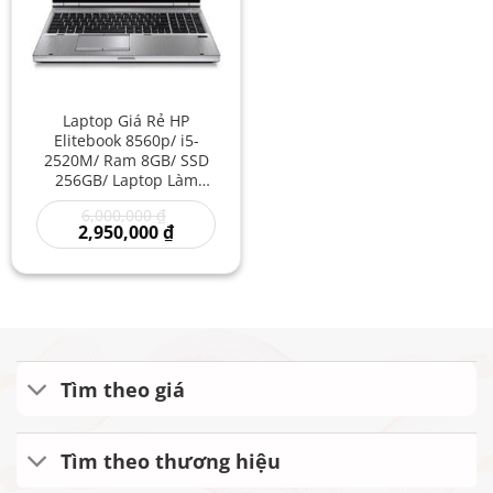
Laptop Giá Rẻ HP
Elitebook 8560p/ i5-
2520M/ Ram 8GB/ SSD
256GB/ Laptop Làm
Photoshop/ Laptop Card
Giá
6,000,000
₫
Rời Giá Rẻ/ Laptop Giá
gốc
Giá
2,950,000
₫
Sỉ
là:
hiện
6,000,000 ₫.
tại
là:
2,950,000 ₫.
Tìm theo giá
Tìm theo thương hiệu