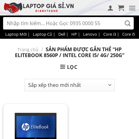
Bỏ
qua
nội
Tìm
dung
kiếm:
Laptop Mới |
Laptop Cũ |
Dell |
HP |
Lenovo |
Core i3 |
Core i5 |
/
SẢN PHẨM ĐƯỢC GẮN THẺ “HP
Trang chủ
ELITEBOOK 8560P / INTEL CORE I5/ 4G/ 250G”
LỌC