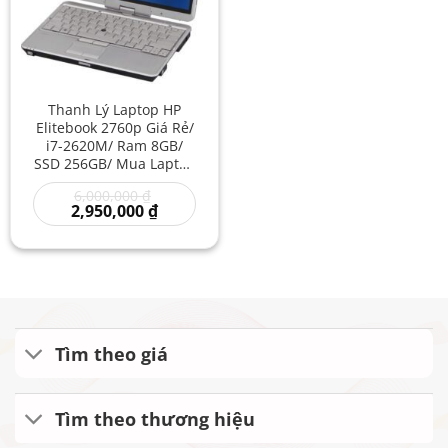
Thanh Lý Laptop HP
Elitebook 2760p Giá Rẻ/
i7-2620M/ Ram 8GB/
SSD 256GB/ Mua Laptop
Gia Re/ Laptop i7 Xách
Giá
6,000,000
₫
Tay Giá Rẻ/ Máy Tính
gốc
Giá
2,950,000
₫
Bền Bỉ Từ Mỹ
là:
hiện
6,000,000 ₫.
tại
là:
2,950,000 ₫.
Tìm theo giá
Tìm theo thương hiệu