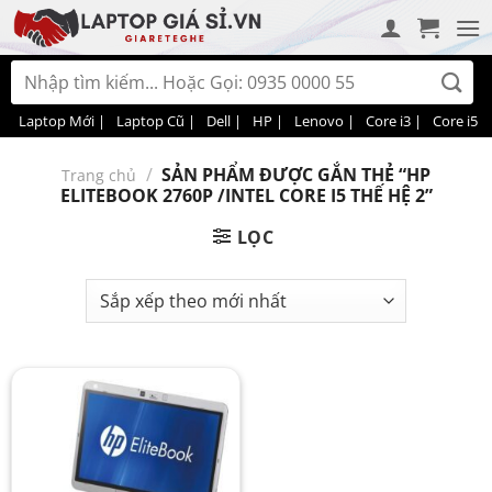
Bỏ
qua
nội
Tìm
dung
kiếm:
Laptop Mới |
Laptop Cũ |
Dell |
HP |
Lenovo |
Core i3 |
Core i5 |
/
SẢN PHẨM ĐƯỢC GẮN THẺ “HP
Trang chủ
ELITEBOOK 2760P /INTEL CORE I5 THẾ HỆ 2”
LỌC