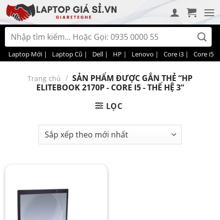
Bỏ
qua
nội
Tìm
dung
kiếm:
Laptop Mới |
Laptop Cũ |
Dell |
HP |
Lenovo |
Core i3 |
Core i5 |
/
SẢN PHẨM ĐƯỢC GẮN THẺ “HP
Trang chủ
ELITEBOOK 2170P - CORE I5 - THẾ HỆ 3”
LỌC