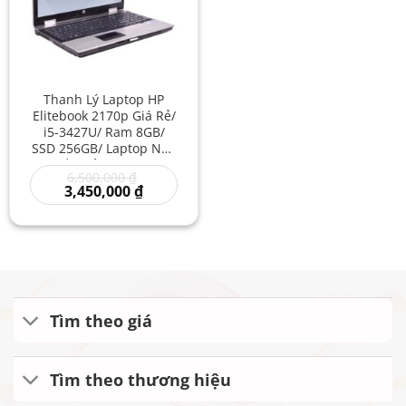
Thanh Lý Laptop HP
Elitebook 2170p Giá Rẻ/
i5-3427U/ Ram 8GB/
SSD 256GB/ Laptop Nhỏ
Gọn Bền Bỉ/ Mua Laptop
Giá
6,500,000
₫
Cũ Rẻ/ HP Elitebook i5
gốc
Giá
3,450,000
₫
Giá Rẻ
là:
hiện
6,500,000 ₫.
tại
là:
3,450,000 ₫.
Tìm theo giá
Tìm theo thương hiệu