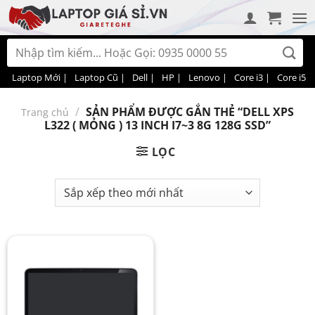
Bỏ
qua
nội
Tìm
dung
kiếm:
Laptop Mới |
Laptop Cũ |
Dell |
HP |
Lenovo |
Core i3 |
Core i5 |
/
SẢN PHẨM ĐƯỢC GẮN THẺ “DELL XPS
Trang chủ
L322 ( MỎNG ) 13 INCH I7~3 8G 128G SSD”
LỌC