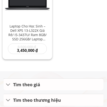
Laptop Cho Học Sinh –
Dell XPS 13-L322X Giá
Rẻ/ i5-3437U/ Ram 8GB/
SSD 256GB/ Laptop
Dưới 10 Triệu/ Laptop
Giá
6,500,000
₫
XPS Giá Rẻ
gốc
Giá
3,450,000
₫
là:
hiện
6,500,000 ₫.
tại
là:
3,450,000 ₫.
Tìm theo giá
Tìm theo thương hiệu