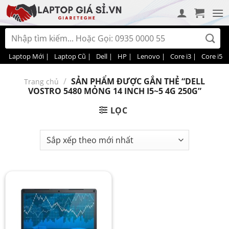
Bỏ
qua
nội
Tìm
dung
kiếm:
Laptop Mới |
Laptop Cũ |
Dell |
HP |
Lenovo |
Core i3 |
Core i5 |
/
SẢN PHẨM ĐƯỢC GẮN THẺ “DELL
Trang chủ
VOSTRO 5480 MỎNG 14 INCH I5~5 4G 250G”
LỌC