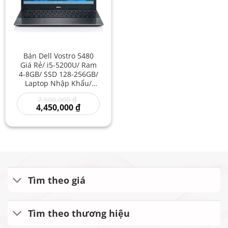
Bán Dell Vostro 5480
Giá Rẻ/ i5-5200U/ Ram
4-8GB/ SSD 128-256GB/
Laptop Nhập Khẩu/
Laptop Doanh Nhân/ Cũ
Giá
7,500,000
₫
Giá Rẻ Đẹp/ Laptop Dell
gốc
Giá
4,450,000
₫
Vostro Xách Tay
là:
hiện
7,500,000 ₫.
tại
là:
4,450,000 ₫.
Tìm theo giá
Tìm theo thương hiệu