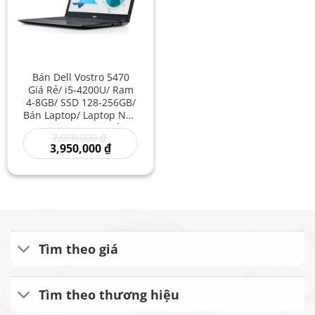
Bán Dell Vostro 5470
Giá Rẻ/ i5-4200U/ Ram
4-8GB/ SSD 128-256GB/
Bán Laptop/ Laptop Nhẹ
Thời Trang Giá Rẻ/
Giá
7,000,000
₫
Laptop Dell Xách Tay
gốc
Giá
3,950,000
₫
Mỏng Đẹp
là:
hiện
7,000,000 ₫.
tại
là:
3,950,000 ₫.
Tìm theo giá
Tìm theo thương hiệu