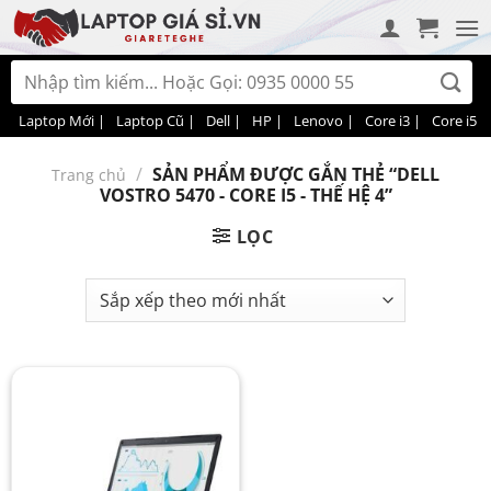
Bỏ
qua
nội
Tìm
dung
kiếm:
Laptop Mới |
Laptop Cũ |
Dell |
HP |
Lenovo |
Core i3 |
Core i5 |
/
SẢN PHẨM ĐƯỢC GẮN THẺ “DELL
Trang chủ
VOSTRO 5470 - CORE I5 - THẾ HỆ 4”
LỌC