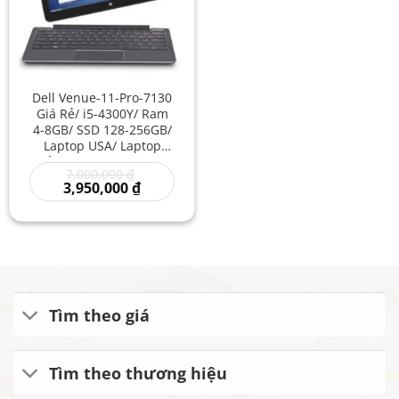
Dell Venue-11-Pro-7130
Giá Rẻ/ i5-4300Y/ Ram
4-8GB/ SSD 128-256GB/
Laptop USA/ Laptop
Cảm ứng 2 in 1/ Tháo
Giá
7,000,000
₫
Rời Màn Hình/ Laptop
gốc
Giá
3,950,000
₫
Dell Tablet
là:
hiện
7,000,000 ₫.
tại
là:
3,950,000 ₫.
Tìm theo giá
Tìm theo thương hiệu