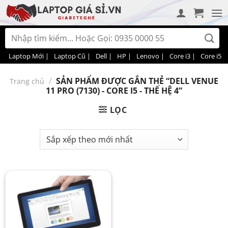
Bỏ
qua
nội
Tìm
dung
kiếm:
Laptop Mới |
Laptop Cũ |
Dell |
HP |
Lenovo |
Core i3 |
Core i5 |
/
SẢN PHẨM ĐƯỢC GẮN THẺ “DELL VENUE
Trang chủ
11 PRO (7130) - CORE I5 - THẾ HỆ 4”
LỌC