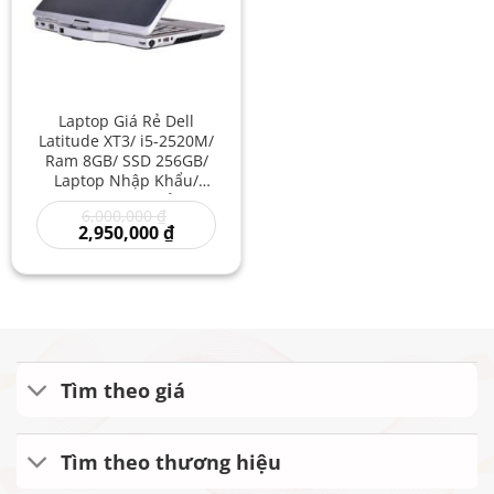
Laptop Giá Rẻ Dell
Latitude XT3/ i5-2520M/
Ram 8GB/ SSD 256GB/
Laptop Nhập Khẩu/
Laptop Dell Giá Rẻ/ Máy
Giá
6,000,000
₫
Tính Hãng Laptop Dell
gốc
Giá
2,950,000
₫
Giá Rẻ
là:
hiện
6,000,000 ₫.
tại
là:
2,950,000 ₫.
Tìm theo giá
Tìm theo thương hiệu