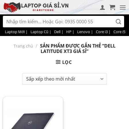
Bỏ
qua
nội
Tìm
dung
kiếm:
Laptop Mới |
Laptop Cũ |
Dell |
HP |
Lenovo |
Core i3 |
Core i5 |
/
SẢN PHẨM ĐƯỢC GẮN THẺ “DELL
Trang chủ
LATITUDE XT3 GIÁ SỈ”
LỌC