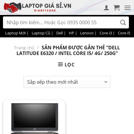
Bỏ
qua
nội
Tìm
dung
kiếm:
Laptop Mới |
Laptop Cũ |
Dell |
HP |
Lenovo |
Core i3 |
Core i5 |
/
SẢN PHẨM ĐƯỢC GẮN THẺ “DELL
Trang chủ
LATITUDE E6320 / INTEL CORE I5/ 4G/ 250G”
LỌC