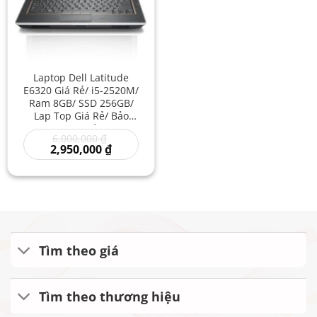
Laptop Dell Latitude
E6320 Giá Rẻ/ i5-2520M/
Ram 8GB/ SSD 256GB/
Lap Top Giá Rẻ/ Bảo
Mật Cao Giá Rẻ/ Laptop
Giá
6,000,000
₫
Dell I5 Xách Tay Mỹ
gốc
Giá
2,950,000
₫
là:
hiện
6,000,000 ₫.
tại
là:
2,950,000 ₫.
Tìm theo giá
Tìm theo thương hiệu