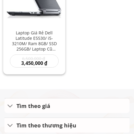
Laptop Giá Rẻ Dell
Latitude E5530/ i5-
3210M/ Ram 8GB/ SSD
256GB/ Laptop Cũ
Tphcm/ Laptop Dell
Giá
6,500,000
₫
Chip M Giá Rẻ/ Giá
gốc
Giá
3,450,000
₫
Laptop Dell Latitute
là:
hiện
Core i5
6,500,000 ₫.
tại
là:
3,450,000 ₫.
Tìm theo giá
Tìm theo thương hiệu