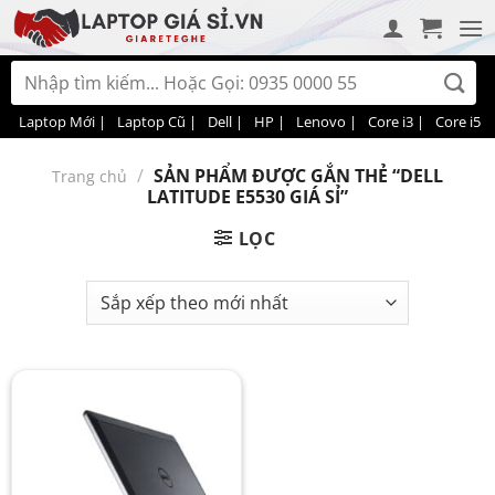
Bỏ
qua
nội
Tìm
dung
kiếm:
Laptop Mới |
Laptop Cũ |
Dell |
HP |
Lenovo |
Core i3 |
Core i5 |
/
SẢN PHẨM ĐƯỢC GẮN THẺ “DELL
Trang chủ
LATITUDE E5530 GIÁ SỈ”
LỌC