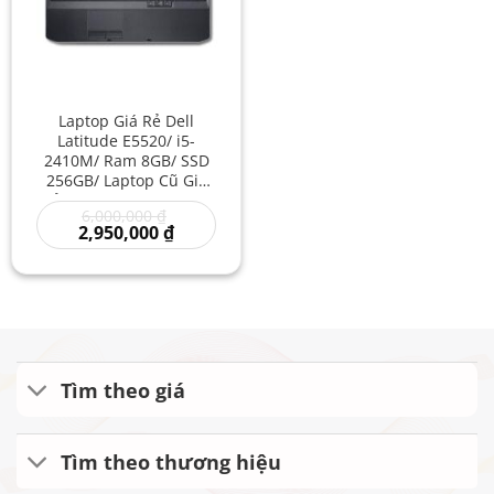
Laptop Giá Rẻ Dell
Latitude E5520/ i5-
2410M/ Ram 8GB/ SSD
256GB/ Laptop Cũ Giá
Rẻ/ Laptop Latitute Giá
Giá
6,000,000
₫
Rẻ/ Laptop Dell Cũ Cho
gốc
Giá
2,950,000
₫
Sinh Viên
là:
hiện
6,000,000 ₫.
tại
là:
2,950,000 ₫.
Tìm theo giá
Tìm theo thương hiệu