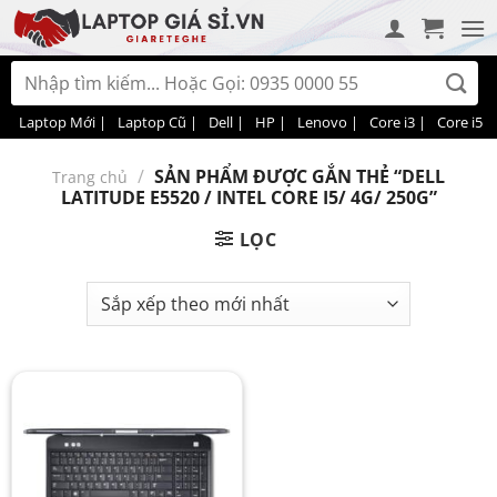
Bỏ
qua
nội
Tìm
dung
kiếm:
Laptop Mới |
Laptop Cũ |
Dell |
HP |
Lenovo |
Core i3 |
Core i5 |
/
SẢN PHẨM ĐƯỢC GẮN THẺ “DELL
Trang chủ
LATITUDE E5520 / INTEL CORE I5/ 4G/ 250G”
LỌC