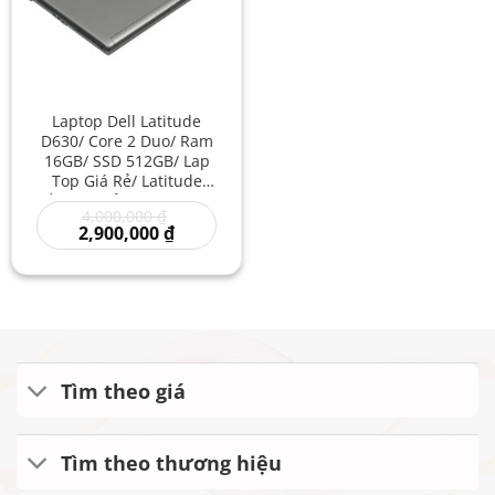
Laptop Dell Latitude
D630/ Core 2 Duo/ Ram
16GB/ SSD 512GB/ Lap
Top Giá Rẻ/ Latitude
Bền Giá Rẻ/ Laptop Dell
Giá
4,000,000
₫
Cao Cấp Giá Tốt
gốc
Giá
2,900,000
₫
là:
hiện
4,000,000 ₫.
tại
là:
2,900,000 ₫.
Tìm theo giá
Tìm theo thương hiệu