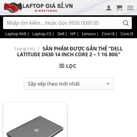
Bỏ
qua
nội
Tìm
dung
kiếm:
Laptop Mới |
Laptop Cũ |
Dell |
HP |
Lenovo |
Core i3 |
Core i5 |
/
SẢN PHẨM ĐƯỢC GẮN THẺ “DELL
Trang chủ
LATITUDE D630 14 INCH CORE 2 ~ 1 1G 80G”
LỌC