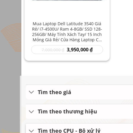
Mua Laptop Dell Latitude 3540 Giá
Rẻ/ i7-4500U/ Ram 4-8GB/ SSD 128-
256GB/ Máy Tính Xách Tay/ 15 Inch
Mỏng Giá Rẻ/ Cửa Hàng Laptop Cũ
Uy Tín
Giá
Giá
3,950,000
₫
7,000,000
₫
gốc
hiện
là:
tại
7,000,000 ₫.
là:
3,950,000 ₫.
Tìm theo giá
Tìm theo thương hiệu
Tìm theo CPU - Bộ xử lý