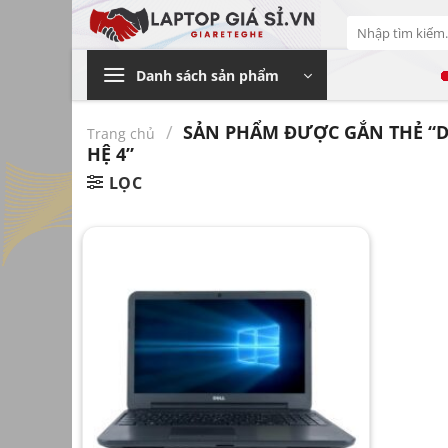
Bỏ
Tìm
qua
kiếm:
nội
Danh sách sản phẩm
dung
/
SẢN PHẨM ĐƯỢC GẮN THẺ “DEL
Trang chủ
HỆ 4”
LỌC