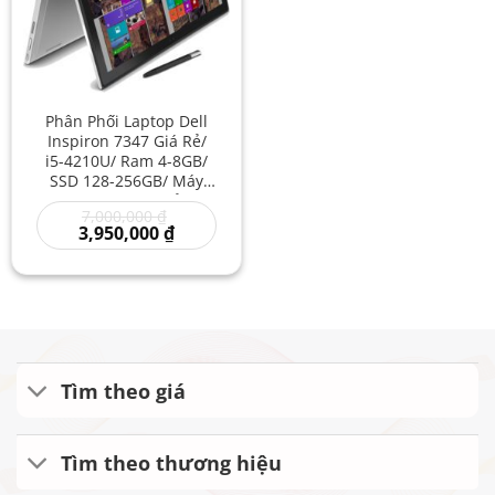
Phân Phối Laptop Dell
Inspiron 7347 Giá Rẻ/
i5-4210U/ Ram 4-8GB/
SSD 128-256GB/ Máy
Tính Xách Tay/ Nhỏ Gọn
Giá
7,000,000
₫
Giá Rẻ/ Laptop Dell Nhẹ
gốc
Giá
3,950,000
₫
Cho Học Sinh
là:
hiện
7,000,000 ₫.
tại
là:
3,950,000 ₫.
Tìm theo giá
Tìm theo thương hiệu