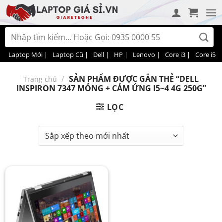
Bỏ
qua
nội
Tìm
dung
kiếm:
Laptop Mới |
Laptop Cũ |
Dell |
HP |
Lenovo |
Core i3 |
Core i5 |
/
SẢN PHẨM ĐƯỢC GẮN THẺ “DELL
Trang chủ
INSPIRON 7347 MỎNG + CẢM ỨNG I5~4 4G 250G”
LỌC