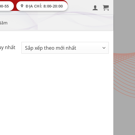
00-55
ĐỊA CHỈ: 8:00-20:00
 Năm
uy nhất