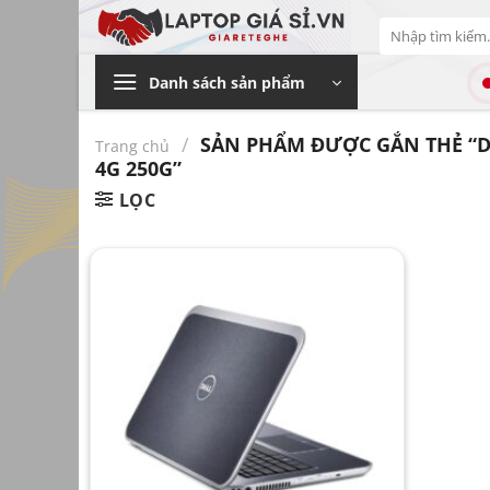
Bỏ
Tìm
qua
kiếm:
nội
Danh sách sản phẩm
dung
/
SẢN PHẨM ĐƯỢC GẮN THẺ “DEL
Trang chủ
4G 250G”
LỌC