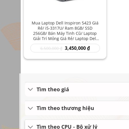
Mua Laptop Dell Inspiron 5423 Giá
Rẻ/ i5-3317U/ Ram 8GB/ SSD
256GB/ Bán Máy Tinh Cũ/ Laptop
Giải Trí Mỏng Giá Rẻ/ Laptop Dell
Xách Tay
Giá
Giá
3,450,000
₫
6,500,000
₫
gốc
hiện
là:
tại
6,500,000 ₫.
là:
3,450,000 ₫.
Tìm theo giá
Tìm theo thương hiệu
Tìm theo CPU - Bộ xử lý