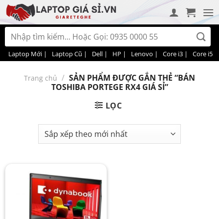
Bỏ
qua
nội
Tìm
dung
kiếm:
Laptop Mới |
Laptop Cũ |
Dell |
HP |
Lenovo |
Core i3 |
Core i5 |
/
SẢN PHẨM ĐƯỢC GẮN THẺ “BÁN
Trang chủ
TOSHIBA PORTEGE RX4 GIÁ SỈ”
LỌC