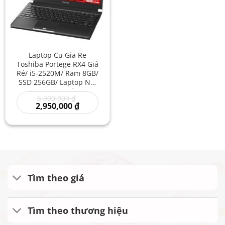
Laptop Cu Gia Re
Toshiba Portege RX4 Giá
Rẻ/ i5-2520M/ Ram 8GB/
SSD 256GB/ Laptop Nội
Địa Nhật Giá Rẻ/ Máy
Giá
6,000,000
₫
Tính Cấu Hình Mạnh
gốc
Giá
2,950,000
₫
là:
hiện
6,000,000 ₫.
tại
là:
2,950,000 ₫.
Tìm theo giá
Tìm theo thương hiệu