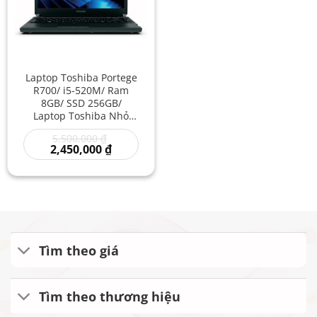
Laptop Toshiba Portege
R700/ i5-520M/ Ram
8GB/ SSD 256GB/
Laptop Toshiba Nhỏ
Gọn Gia Re/ Core i5
Giá
5,500,000
₫
Thời Trang Giá Rẻ
gốc
Giá
2,450,000
₫
là:
hiện
5,500,000 ₫.
tại
là:
2,450,000 ₫.
Tìm theo giá
Tìm theo thương hiệu