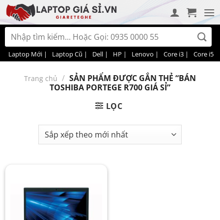
Bỏ
qua
nội
Tìm
dung
kiếm:
Laptop Mới |
Laptop Cũ |
Dell |
HP |
Lenovo |
Core i3 |
Core i5 |
/
SẢN PHẨM ĐƯỢC GẮN THẺ “BÁN
Trang chủ
TOSHIBA PORTEGE R700 GIÁ SỈ”
LỌC