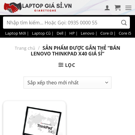
Bỏ
qua
nội
Tìm
dung
kiếm:
Laptop Mới |
Laptop Cũ |
Dell |
HP |
Lenovo |
Core i3 |
Core i5 |
/
SẢN PHẨM ĐƯỢC GẮN THẺ “BÁN
Trang chủ
LENOVO THINKPAD X40 GIÁ SỈ”
LỌC