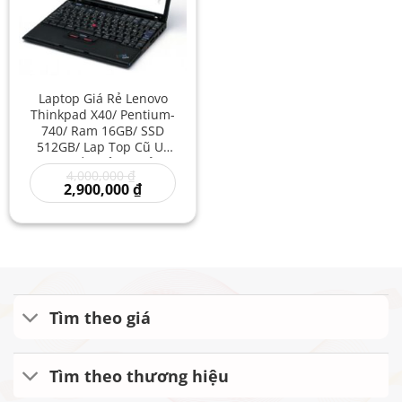
Laptop Giá Rẻ Lenovo
Thinkpad X40/ Pentium-
740/ Ram 16GB/ SSD
512GB/ Lap Top Cũ Uy
Tín/ Bền Bỉ Giá Rẻ/
Giá
4,000,000
₫
Lenovo Cũ Nhập Khẩu
gốc
Giá
2,900,000
₫
là:
hiện
4,000,000 ₫.
tại
là:
2,900,000 ₫.
Tìm theo giá
Tìm theo thương hiệu