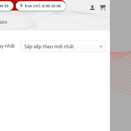
00-55
ĐỊA CHỈ: 8:00-20:00
 Năm
uy nhất