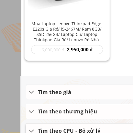
Mua Laptop Lenovo Thinkpad Edge-
E220s Giá Rẻ/ i5-2467M/ Ram 8GB/
SSD 256GB/ Laptop Cũ/ Laptop
Thinkpad Giá Rẻ/ Lenovo Rẻ Nhất
Tphcm
Giá
Giá
2,950,000
₫
6,000,000
₫
gốc
hiện
là:
tại
6,000,000 ₫.
là:
2,950,000 ₫.
Tìm theo giá
Tìm theo thương hiệu
Tìm theo CPU - Bộ xử lý