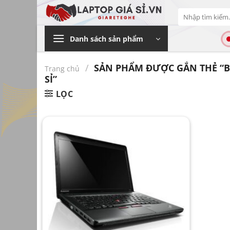
Bỏ
Tìm
qua
kiếm:
nội
Danh sách sản phẩm
dung
/
SẢN PHẨM ĐƯỢC GẮN THẺ “B
Trang chủ
SỈ”
LỌC