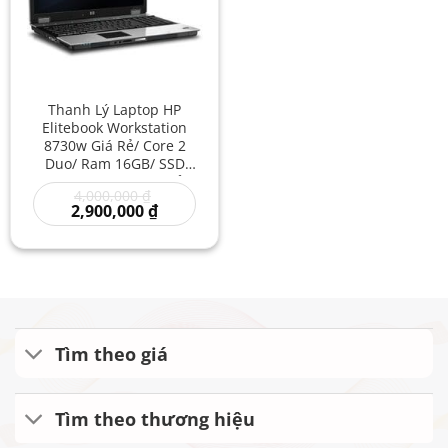
Thanh Lý Laptop HP
Elitebook Workstation
8730w Giá Rẻ/ Core 2
Duo/ Ram 16GB/ SSD
512GB/ Laptop Giá Sỉ/
Giá
4,000,000
₫
Laptop Game Đồ Họa/
gốc
Giá
2,900,000
₫
Máy Trạm Cũ Giá Rẻ
là:
hiện
4,000,000 ₫.
tại
là:
2,900,000 ₫.
Tìm theo giá
Tìm theo thương hiệu