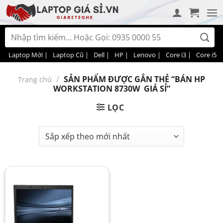
Bỏ
qua
nội
Tìm
dung
kiếm:
Laptop Mới |
Laptop Cũ |
Dell |
HP |
Lenovo |
Core i3 |
Core i5 |
/
SẢN PHẨM ĐƯỢC GẮN THẺ “BÁN HP
Trang chủ
WORKSTATION 8730W GIÁ SỈ”
LỌC