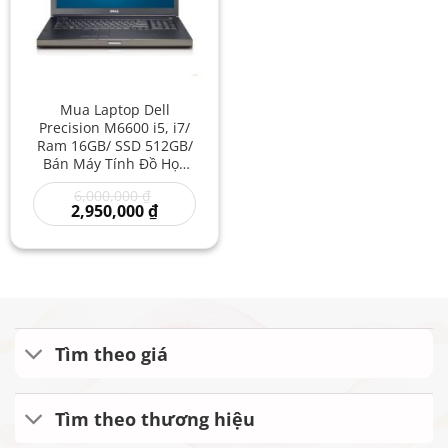
Mua Laptop Dell
Precision M6600 i5, i7/
Ram 16GB/ SSD 512GB/
Bán Máy Tính Đồ Họa
Cũ/ Laptop Máy Trạm
Giá
6,000,000
₫
Chơi Game Giá Rẻ
gốc
Giá
2,950,000
₫
là:
hiện
6,000,000 ₫.
tại
là:
2,950,000 ₫.
Tìm theo giá
Tìm theo thương hiệu