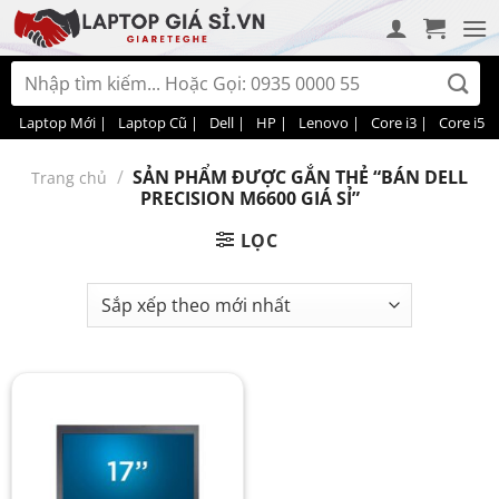
Bỏ
qua
nội
Tìm
dung
kiếm:
Laptop Mới |
Laptop Cũ |
Dell |
HP |
Lenovo |
Core i3 |
Core i5 |
/
SẢN PHẨM ĐƯỢC GẮN THẺ “BÁN DELL
Trang chủ
PRECISION M6600 GIÁ SỈ”
LỌC