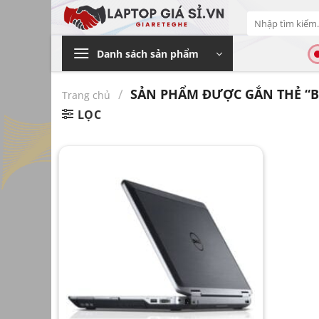
Bỏ
Tìm
qua
kiếm:
nội
Danh sách sản phẩm
dung
/
SẢN PHẨM ĐƯỢC GẮN THẺ “BÁN
Trang chủ
LỌC