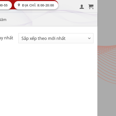
00-55
ĐỊA CHỈ: 8:00-20:00
 Năm
uy nhất