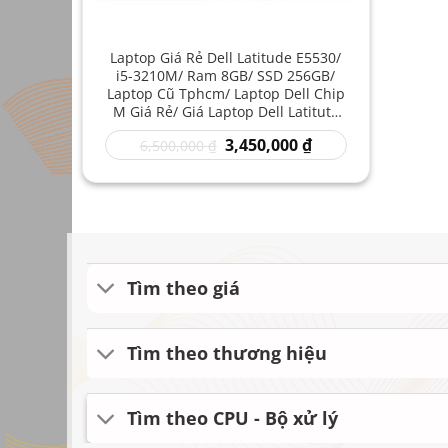
Laptop Giá Rẻ Dell Latitude E5530/
i5-3210M/ Ram 8GB/ SSD 256GB/
Laptop Cũ Tphcm/ Laptop Dell Chip
M Giá Rẻ/ Giá Laptop Dell Latitute
Core i5
Giá
Giá
3,450,000
₫
6,500,000
₫
gốc
hiện
là:
tại
6,500,000 ₫.
là:
3,450,000 ₫.
Tìm theo giá
Tìm theo thương hiệu
Tìm theo CPU - Bộ xử lý