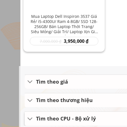
Mua Laptop Dell Inspiron 3537 Giá
Rẻ/ i5-4300U/ Ram 4-8GB/ SSD 128-
256GB/ Bán Laptop Thời Trang/
Siêu Mỏng/ Giải Trí/ Laptop Xịn Giá
Rẻ
Giá
Giá
3,950,000
₫
7,000,000
₫
gốc
hiện
là:
tại
7,000,000 ₫.
là:
3,950,000 ₫.
Tìm theo giá
Tìm theo thương hiệu
Tìm theo CPU - Bộ xử lý