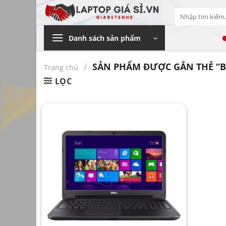
Bỏ
Tìm
qua
kiếm:
nội
Danh sách sản phẩm
dung
/
SẢN PHẨM ĐƯỢC GẮN THẺ “BÁN
Trang chủ
LỌC