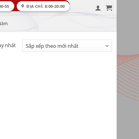
00-55
ĐỊA CHỈ: 8:00-20:00
 Năm
uy nhất