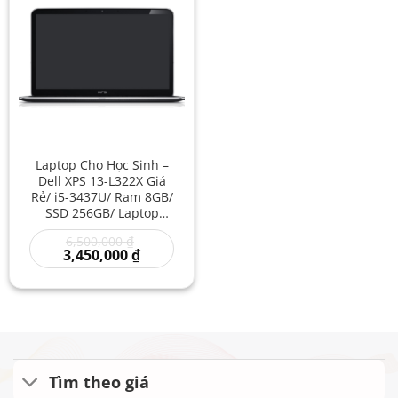
Laptop Cho Học Sinh –
Dell XPS 13-L322X Giá
Rẻ/ i5-3437U/ Ram 8GB/
SSD 256GB/ Laptop
Dưới 10 Triệu/ Laptop
Giá
6,500,000
₫
XPS Giá Rẻ
gốc
Giá
3,450,000
₫
là:
hiện
6,500,000 ₫.
tại
là:
3,450,000 ₫.
Tìm theo giá