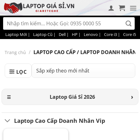
Bỏ
qua
nội
Tìm
dung
kiếm:
Laptop Mới |
Laptop Cũ |
Dell |
HP |
Lenovo |
Core i3 |
Core i5 |
/
LAPTOP CAO CẤP / LAPTOP DOANH NHÂN / 
Trang chủ
LỌC
Laptop Giá Sỉ 2026
Laptop Cao Cấp Doanh Nhân Vip