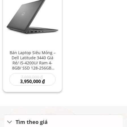
Bán Laptop Siêu Mỏng –
Dell Latitude 3440 Giá
Rẻ/ i5-4200U/ Ram 4-
8GB/ SSD 128-256GB/
Laptop Văn Phòng/ Thời
Giá
7,000,000
₫
Trang/ Laptop Dell Đẹp
gốc
Giá
3,950,000
₫
Giá Rẻ
là:
hiện
7,000,000 ₫.
tại
là:
3,950,000 ₫.
Tìm theo giá