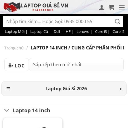
Bỏ
qua
nội
Tìm
dung
kiếm:
Laptop Mới |
Laptop Cũ |
Dell |
HP |
Lenovo |
Core i3 |
Core i5 |
/
LAPTOP 14 INCH / CUNG CẤP PHÂN PHỐI MÁ
Trang chủ
LỌC
Laptop Giá Sỉ 2026
Laptop 14 inch