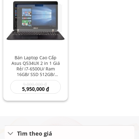
Bán Laptop Cao Cấp
Asus Q534UX 2 in 1 Giá
Rẻ/ i7-6500U/ Ram
16GB/ SSD 512GB/
Laptop 4K Touch screen
Giá
9,000,000
₫
Giá Rẻ/ Asus Cũ Cho
gốc
Giá
5,950,000
₫
Sinh Viên
là:
hiện
9,000,000 ₫.
tại
là:
5,950,000 ₫.
Tìm theo giá