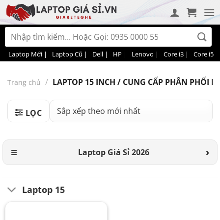
Bỏ
qua
nội
Tìm
dung
kiếm:
Laptop Mới |
Laptop Cũ |
Dell |
HP |
Lenovo |
Core i3 |
Core i5 |
/
LAPTOP 15 INCH / CUNG CẤP PHÂN PHỐI MÁ
Trang chủ
LỌC
Laptop Giá Sỉ 2026
Laptop 15