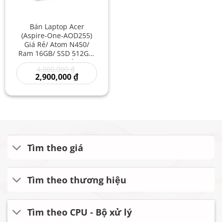
Bán Laptop Acer
(Aspire-One-AOD255)
Giá Rẻ/ Atom N450/
Ram 16GB/ SSD 512GB/
– Laptop Giá Rẻ Hcm
Giá
4,000,000
₫
gốc
Giá
2,900,000
₫
là:
hiện
4,000,000 ₫.
tại
là:
2,900,000 ₫.
Tìm theo giá
Tìm theo thương hiệu
Tìm theo CPU - Bộ xử lý