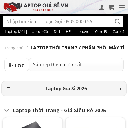
Bỏ
qua
nội
Tìm
dung
kiếm:
Laptop Mới |
Laptop Cũ |
Dell |
HP |
Lenovo |
Core i3 |
Core i5 |
/
LAPTOP THỜI TRANG / PHÂN PHỐI MÁY TÍN
Trang chủ
LỌC
Laptop Giá Sỉ 2026
Laptop Thời Trang - Giá Siêu Rẻ 2025