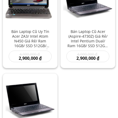
Bán Laptop Cũ Uy Tín
Bán Laptop Cũ Acer
Acer ZA3/ Intel Atom
(Aspire-4730Z) Giá Rẻ/
N450 Giá Rẻ/ Ram
Intel Pentium Dual/
16GB/ SSD 512GB/
Ram 16GB/ SSD 512GB/
Laptop 10 Inch Giá Rẻ –
Văn Phòng/ Học Tập/
Giá
Giá
4,000,000
₫
4,000,000
₫
Máy Tính Xách Tay Nhỏ
Giải Trí/ Acer Nhập
gốc
Giá
gốc
Giá
2,900,000
₫
2,900,000
₫
Khẩu Mỹ/ Laptop Hãng
là:
hiện
là:
hiện
Acer
4,000,000 ₫.
tại
4,000,000 ₫
tại
là:
là:
2,900,000 ₫.
2,900,000 