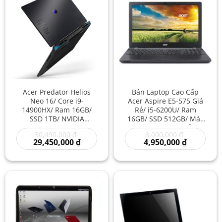
Acer Predator Helios
Bán Laptop Cao Cấp
Neo 16/ Core i9-
Acer Aspire E5-575 Giá
14900HX/ Ram 16GB/
Rẻ/ i5-6200U/ Ram
SSD 1TB/ NVIDIA
16GB/ SSD 512GB/ Máy
GeForce RTX 4060/
Tính Acer Giá Rẻ/
Giá
Giá
30,490,000
₫
8,000,000
₫
Laptop New Giá Rẻ/
Laptop Acer Cũ
gốc
Giá
gốc
Giá
29,450,000
₫
4,950,000
₫
Laptop Mới 100%
là:
hiện
là:
hiện
30,490,000 ₫.
tại
8,000,000 ₫
tại
là:
là:
29,450,000 ₫.
4,950,000 